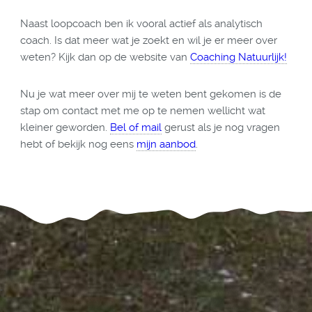
Naast loopcoach ben ik vooral actief als analytisch
coach. Is dat meer wat je zoekt en wil je er meer over
weten? Kijk dan op de website van
Coaching Natuurlijk!
Nu je wat meer over mij te weten bent gekomen is de
stap om contact met me op te nemen wellicht wat
kleiner geworden.
Bel of mail
gerust als je nog vragen
hebt of bekijk nog eens
mijn aanbod
.
"